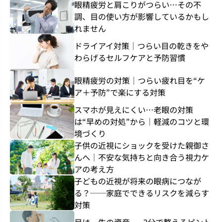
眼精疲労と肩こりがつらい…その不
調、目の使い方が影響しているかもし
れません
ドライアイ対策｜つらい目の乾きをや
わらげるセルフケアと予防習慣
眼精疲労の対策｜つらい疲れ目を“ケ
ア＋予防”で楽にする対策
スマホが見えにくい…老眼の対策
は“早めの対処”から｜軽減のコツと環
境づくり
子供の近視にショックを受けた親御さ
んへ｜不安な気持ちと向き合う視力ケ
アの考え方
子どもの近視が将来の眼病につなが
る？──家庭でできるリスクを減らす
対策