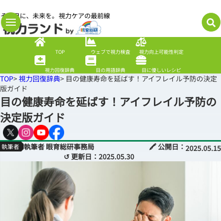
その目に、未来を。視力ケアの最前線
TOP
ウェブで視力検査
視力向上可能性判定
視力回復辞典
目の用語辞典
目に優しいレシピ
TOP
>
視力回復辞典
> 目の健康寿命を延ばす！アイフレイル予防の決定
版ガイド
目の健康寿命を延ばす！アイフレイル予防の
決定版ガイド
執筆者 眼育総研事務局
🖍 公開日：
2025.05.15
↺ 更新日：
2025.05.30