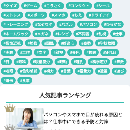
#クイズ
#ゲーム
#こうさく
#コンタクト
#シール
#ストレス
#スポーツ
#スマホ
#ちえ
#ドライアイ
#トレーニング
#なぞなぞ
#パズル
#パソコン
#ひらがな
#ホームワック
#メガネ
#レシピ
#不同視
#乱視
#仕事
#仮性近視
#勉強
#図鑑
#好奇心
#姿勢
#学校検眼
#実験
#工作
#文字
#斜視
#景色
#検眼
#疲れ目
#目
#眼科
#眼精疲労
#眼軸
#瞳孔
#科学遊び
#算数
#老眼
#色彩感覚
#視力
#言葉
#語彙力
#近視
#遊び
#遺伝
#食事
人気記事ランキング
パソコンやスマホで目が疲れる原因と
は？仕事中にできる予防と対策