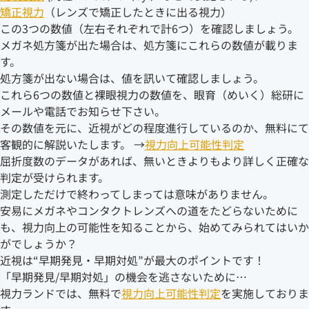
矯正視力
（レンズで矯正したときに出る視力）
この3つの数値（左右それぞれで計6つ）を確認しましょう。
メガネ処方箋が出た場合は、処方箋にこれらの数値が載りま
す。
処方箋が出ない場合は、値を訊いて確認しましょう。
これら6つの数値と裸眼視力の数値を、眼育（めいく）総研に
メールや電話でお知らせ下さい。
その数値を元に、近視がどの程度進行しているのか、無料にて
客観的に解説いたします。 →
視力向上可能性判定
屈折度数のデータがあれば、無いときよりもより詳しく正確な
判定が受けられます。
測定しただけで終わってしまっては意味がありません。
安易にメガネやコンタクトレンズへの道をたどらないために
も、視力向上の可能性を知ることから、始めてみられてはいか
がでしょうか？
近視は“早期発見・早期対処”が最大のポイントです！
「早期発見/早期対処」の機会を逃さないために…
視力ランドでは、無料で
視力向上可能性判定
を実施しておりま