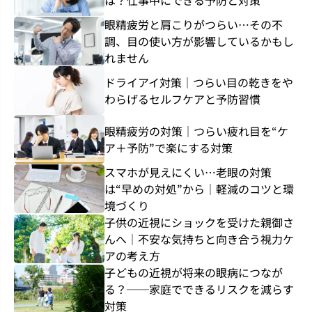
は？仕事中にできる予防と対策
眼精疲労と肩こりがつらい…その不
調、目の使い方が影響しているかもし
れません
ドライアイ対策｜つらい目の乾きをや
わらげるセルフケアと予防習慣
眼精疲労の対策｜つらい疲れ目を“ケ
ア＋予防”で楽にする対策
スマホが見えにくい…老眼の対策
は“早めの対処”から｜軽減のコツと環
境づくり
子供の近視にショックを受けた親御さ
んへ｜不安な気持ちと向き合う視力ケ
アの考え方
子どもの近視が将来の眼病につなが
る？──家庭でできるリスクを減らす
対策