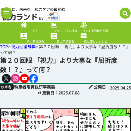
その目に、未来を。視力ケアの最前線
TOP
ウェブで視力検査
視力向上可能性判定
視力回復辞典
目の用語辞典
目に優しいレシピ
TOP
>
視力回復辞典
> 第２０回眼 「視力」より大事な『屈折度数！？』
って何？
第２０回眼 「視力」より大事な『屈折度
数！？』って何？
執筆者眼育総研事務局
🖍 公開日：
2025.04.25
↺ 更新日：
2025.07.08