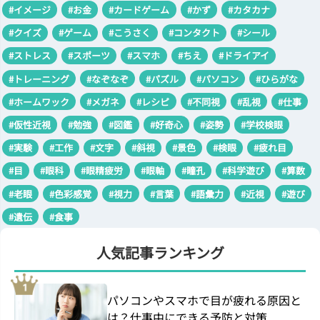
#イメージ
#お金
#カードゲーム
#かず
#カタカナ
#クイズ
#ゲーム
#こうさく
#コンタクト
#シール
#ストレス
#スポーツ
#スマホ
#ちえ
#ドライアイ
#トレーニング
#なぞなぞ
#パズル
#パソコン
#ひらがな
#ホームワック
#メガネ
#レシピ
#不同視
#乱視
#仕事
#仮性近視
#勉強
#図鑑
#好奇心
#姿勢
#学校検眼
#実験
#工作
#文字
#斜視
#景色
#検眼
#疲れ目
#目
#眼科
#眼精疲労
#眼軸
#瞳孔
#科学遊び
#算数
#老眼
#色彩感覚
#視力
#言葉
#語彙力
#近視
#遊び
#遺伝
#食事
人気記事ランキング
パソコンやスマホで目が疲れる原因と
は？仕事中にできる予防と対策