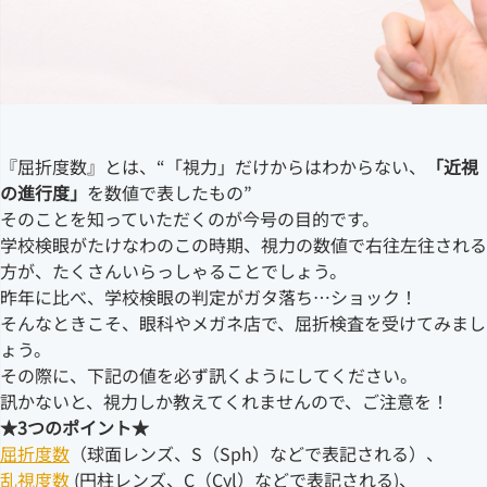
『屈折度数』とは、“「視力」だけからはわからない、
「近視
の進行度」
を数値で表したもの”
そのことを知っていただくのが今号の目的です。
学校検眼がたけなわのこの時期、視力の数値で右往左往される
方が、たくさんいらっしゃることでしょう。
昨年に比べ、学校検眼の判定がガタ落ち…ショック！
そんなときこそ、眼科やメガネ店で、屈折検査を受けてみまし
ょう。
その際に、下記の値を必ず訊くようにしてください。
訊かないと、視力しか教えてくれませんので、ご注意を！
★3つのポイント★
屈折度数
（球面レンズ、S（Sph）などで表記される）、
乱視度数
(円柱レンズ、C（Cyl）などで表記される)、