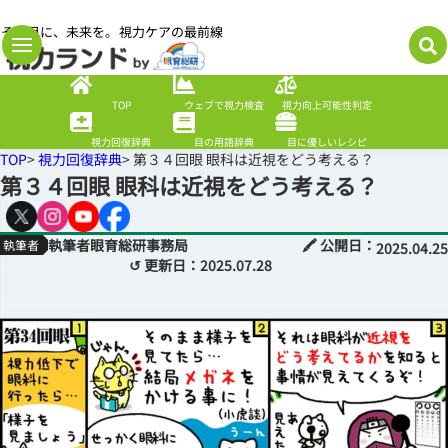
その目に、未来を。視力ケアの最前線
TOP
ウェブで視力検査
視力向上可能性判定
視力回復辞典
目の用語辞典
目に優しいレシピ
TOP
>
視力回復辞典
> 第３４回眼 眼科は近視をどう考える？
第３４回眼 眼科は近視をどう考える？
執筆者眼育総研事務局
🖍 公開日：
2025.04.25
↺ 更新日：
2025.07.28