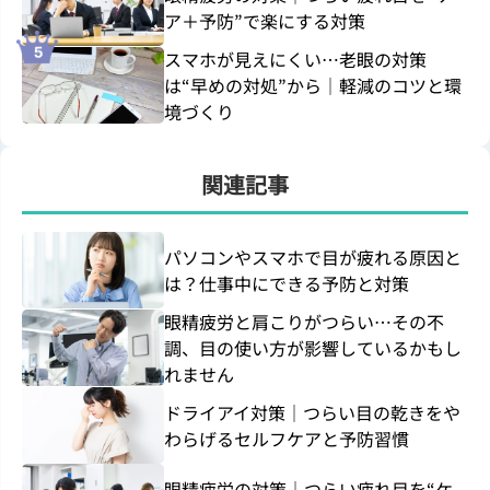
ア＋予防”で楽にする対策
スマホが見えにくい…老眼の対策
は“早めの対処”から｜軽減のコツと環
境づくり
関連記事
パソコンやスマホで目が疲れる原因と
は？仕事中にできる予防と対策
眼精疲労と肩こりがつらい…その不
調、目の使い方が影響しているかもし
れません
ドライアイ対策｜つらい目の乾きをや
わらげるセルフケアと予防習慣
眼精疲労の対策｜つらい疲れ目を“ケ