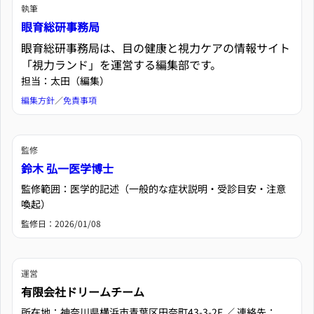
執筆
眼育総研事務局
眼育総研事務局は、目の健康と視力ケアの情報サイト
「視力ランド」を運営する編集部です。
担当：太田（編集）
編集方針
／
免責事項
監修
鈴木 弘一医学博士
監修範囲：医学的記述（一般的な症状説明・受診目安・注意
喚起）
監修日：
2026/01/08
運営
有限会社ドリームチーム
所在地：神奈川県横浜市青葉区田奈町43-3-2F ／ 連絡先：