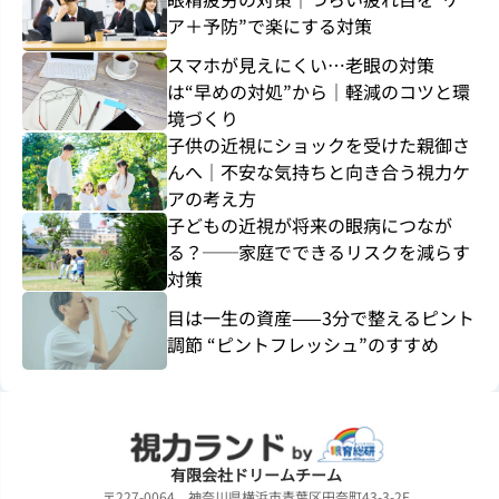
ア＋予防”で楽にする対策
スマホが見えにくい…老眼の対策
は“早めの対処”から｜軽減のコツと環
境づくり
子供の近視にショックを受けた親御さ
んへ｜不安な気持ちと向き合う視力ケ
アの考え方
子どもの近視が将来の眼病につなが
る？──家庭でできるリスクを減らす
対策
目は一生の資産——3分で整えるピント
調節 “ピントフレッシュ”のすすめ
有限会社ドリームチーム
〒227-0064 神奈川県横浜市青葉区田奈町43-3-2F