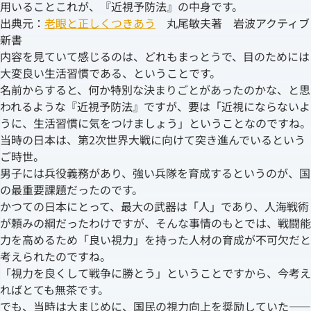
用いることこれが、『近視予防法』の中身です。
出典元：
老眼と正しくつきあう
丸尾敏夫著 岩波アクティブ
新書
内容を見ていて感じるのは、どれもまっとうで、目のためには
大変良い生活習慣である、ということです。
名前からすると、何か特別な決まりごとがあったのかな、と思
われるような『近視予防法』ですが、要は「近視にならないよ
うに、生活習慣に気をつけましょう」ということなのですね。
当時の日本は、第2次世界大戦に向けて突き進んでいるという
ご時世。
男子には兵役義務があり、強い兵隊を育成するというのが、国
の最重要課題だったのです。
かつての日本にとって、最大の武器は「人」であり、人海戦術
が頼みの綱だったわけですが、そんな事情のもとでは、戦闘能
力を高めるため「良い視力」を持った人材の育成が不可欠だと
考えられたのですね。
「視力を良くして戦争に勝とう」ということですから、今考え
ればとても無茶です。
でも、当時は大まじめに、国民の視力向上を奨励していた――