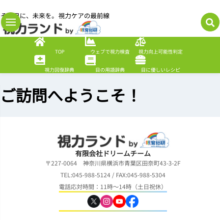
その目に、未来を。視力ケアの最前線
TOP
ウェブで視力検査
視力向上可能性判定
視力回復辞典
目の用語辞典
目に優しいレシピ
ご訪問へようこそ！
有限会社ドリームチーム
〒227-0064 神奈川県横浜市青葉区田奈町43-3-2F
TEL:045-988-5124 / FAX:045-988-5304
電話応対時間：11時～14時（土日祝休）