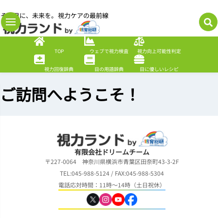
その目に、未来を。視力ケアの最前線
TOP
ウェブで視力検査
視力向上可能性判定
視力回復辞典
目の用語辞典
目に優しいレシピ
ご訪問へようこそ！
有限会社ドリームチーム
〒227-0064 神奈川県横浜市青葉区田奈町43-3-2F
TEL:045-988-5124 / FAX:045-988-5304
電話応対時間：11時～14時（土日祝休）