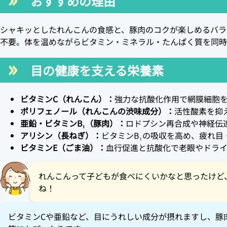
おすすめの理由
シャキッとしたれんこんの食感と、豚肉のコクが楽しめるバラ
不要。体を温めながらビタミン・ミネラル・たんぱく質を同時
目の健康を支える栄養素
ビタミンC（れんこん）：
強力な抗酸化作用で網膜細胞
ポリフェノール（れんこんの渋味成分）：
活性酸素を抑
亜鉛・ビタミンB₁（豚肉）：
ロドプシン再合成や神経伝
アリシン（長ねぎ）：
ビタミンB₁の吸収を高め、疲れ目
ビタミンE（ごま油）：
血行促進と抗酸化で老眼やドライ
れんこんって子どもが食べにくいかなと思ったけど
ね！
ビタミンCや亜鉛など、目にうれしい成分が摂れますし、豚