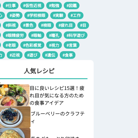
#仕事
#仮性近視
#勉強
#図鑑
心
#姿勢
#学校検眼
#実験
#工作
#斜視
#景色
#検眼
#疲れ目
#目
#眼精疲労
#眼軸
#瞳孔
#科学遊び
#老眼
#色彩感覚
#視力
#言葉
力
#近視
#遊び
#遺伝
#食事
人気レシピ
目に良いレシピ15選！疲
れ目が気になる方のため
の食事アイデア
ブルーベリーのクラフテ
ィ