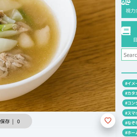
視力
#イメ
#カタ
#コン
#スマ
保存
|
0
#なぞ
#ホー