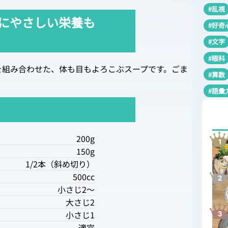
#乱視
にやさしい栄養も
#好奇
#文字
#眼科
を組み合わせた、体も目もよろこぶスープです。ごま
#算数
#語彙
200g
150g
1/2本（斜め切り）
500cc
小さじ2〜
大さじ2
小さじ1
適宜