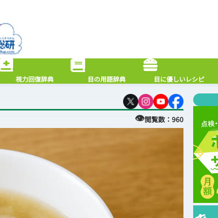
視力回復辞典
目の用語辞典
目に優しいレシピ
👁
閲覧数：
960