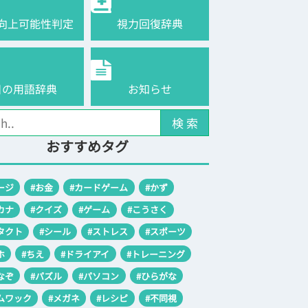
向上可能性判定
視力回復辞典
目の用語辞典
お知らせ
検 索
おすすめタグ
ージ
#お金
#カードゲーム
#かず
カナ
#クイズ
#ゲーム
#こうさく
タクト
#シール
#ストレス
#スポーツ
ホ
#ちえ
#ドライアイ
#トレーニング
なぞ
#パズル
#パソコン
#ひらがな
ムワック
#メガネ
#レシピ
#不同視