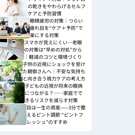
の乾きをやわらげるセルフ
ケアと予防習慣
眼精疲労の対策｜つらい
疲れ目を“ケア＋予防”で
楽にする対策
スマホが見えにくい…老眼
の対策は“早めの対処”から
｜軽減のコツと環境づくり
子供の近視にショックを受け
た親御さんへ｜不安な気持ち
と向き合う視力ケアの考え方
子どもの近視が将来の眼病
につながる？──家庭でで
きるリスクを減らす対策
目は一生の資産——3分で整
えるピント調節 “ピントフ
レッシュ”のすすめ