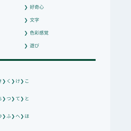
好奇心
文字
色彩感覚
遊び
き
く
け
こ
ち
つ
て
と
ひ
ふ
へ
ほ