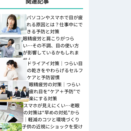
関連記事
パソコンやスマホで目が疲
れる原因とは？仕事中にで
きる予防と対策
眼精疲労と肩こりがつら
い…その不調、目の使い方
が影響しているかもしれま
せん
ドライアイ対策｜つらい目
の乾きをやわらげるセルフ
ケアと予防習慣
眼精疲労の対策｜つらい
疲れ目を“ケア＋予防”で
楽にする対策
スマホが見えにくい…老眼
の対策は“早めの対処”から
｜軽減のコツと環境づくり
子供の近視にショックを受け