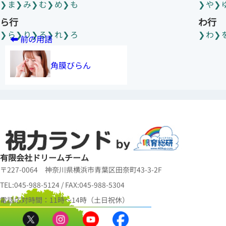
ま
み
む
め
も
や
ら行
わ行
ら
り
る
れ
ろ
わ
角膜びらん
有限会社ドリームチーム
〒227-0064 神奈川県横浜市青葉区田奈町43-3-2F
TEL:045-988-5124 / FAX:045-988-5304
電話応対時間：11時～14時（土日祝休）