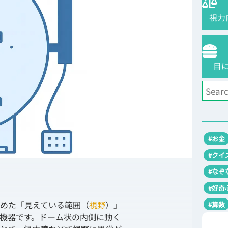
視力
目
#お金
#クイ
#なぞ
#好奇
めた「見えている範囲（
視野
）」
#算数
機器です。ドーム状の内側に動く