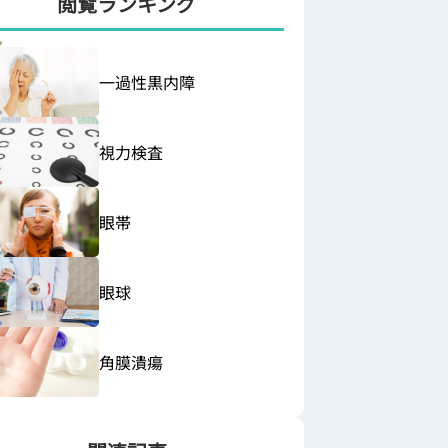
閲覧ランキング
一過性黒内障
視力検査
眼帯
眼球
角膜潰瘍