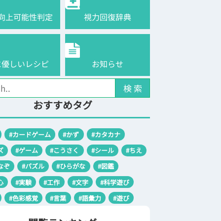
向上可能性判定
視力回復辞典
に優しいレシピ
お知らせ
検 索
おすすめタグ
#カードゲーム
#かず
#カタカナ
ズ
#ゲーム
#こうさく
#シール
#ちえ
なぞ
#パズル
#ひらがな
#図鑑
心
#実験
#工作
#文字
#科学遊び
#色彩感覚
#言葉
#語彙力
#遊び