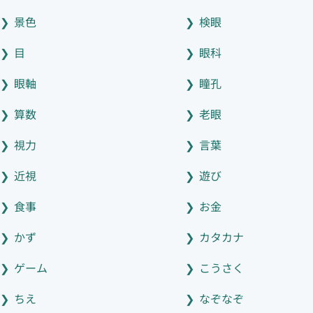
景色
検眼
目
眼科
眼軸
瞳孔
算数
老眼
視力
言葉
近視
遊び
食事
お金
かず
カタカナ
ゲーム
こうさく
ちえ
なぞなぞ