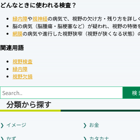
どんなときに使われる検査？
緑内障
や
視神経
の病気で、視野の欠け方・残り方を詳し
脳の病気（脳腫瘍・脳梗塞など）が疑われ、視野の特徴
網膜
の病気や進行した視野狭窄（視野が狭くなる状態）
関連用語
視野検査
緑内障
視野欠損
検 
分類から探す
イメージ
お金
かず
カタカナ