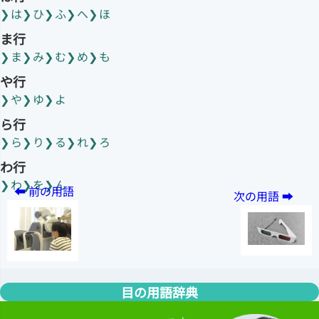
は
ひ
ふ
へ
ほ
ま行
ま
み
む
め
も
や行
や
ゆ
よ
ら行
ら
り
る
れ
ろ
わ行
わ
を
ん
目の用語辞典