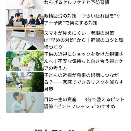
わらげるセルフケアと予防習慣
眼精疲労の対策｜つらい疲れ目を“ケ
ア＋予防”で楽にする対策
スマホが見えにくい…老眼の対策
は“早めの対処”から｜軽減のコツと環
境づくり
子供の近視にショックを受けた親御さ
んへ｜不安な気持ちと向き合う視力ケ
アの考え方
子どもの近視が将来の眼病につなが
る？──家庭でできるリスクを減らす
対策
目は一生の資産——3分で整えるピント
調節 “ピントフレッシュ”のすすめ