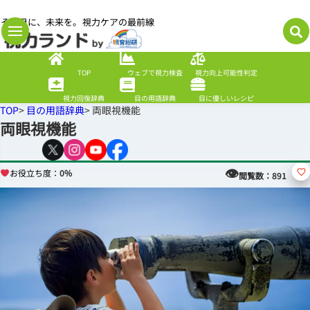
その目に、未来を。視力ケアの最前線
TOP
ウェブで視力検査
視力向上可能性判定
視力回復辞典
目の用語辞典
目に優しいレシピ
TOP
>
目の用語辞典
> 両眼視機能
両眼視機能
👁
お役立ち度：
0%
閲覧数：
891