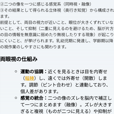
②二つの像を一つに感じる感覚系（同時視・融像）
③その結果として得られる立体視（奥行き知覚）から構成され
ます。
前提として、両目の視力が近いこと、眼位が大きくずれていな
いこと、そして抑制（二重に見えるのを避けるため、脳が片方
の目の情報を無意識に弱めたり無視したりする現象）が起こり
にくいこと、が挙げられます。乳幼児期に発達し、学齢期以降
の視作業のしやすさにも関わります。
両眼視の仕組み
運動の協調：
近くを見るときは目を内寄せ
（
輻輳
）し、遠くでは外寄せ（開散）しま
す。調節（ピント合わせ）と連動しており、
個人差があります。
感覚の統合：
二つの像のズレを脳内で補正し
て一つにまとめます（融像）。ズレが大きす
ぎると複視（ものが二つに見える）や抑制が