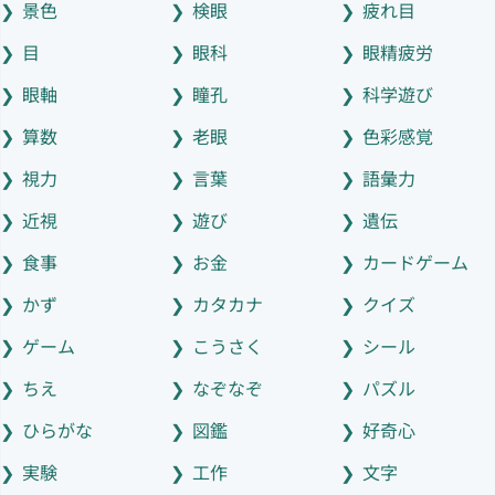
景色
検眼
疲れ目
目
眼科
眼精疲労
眼軸
瞳孔
科学遊び
算数
老眼
色彩感覚
視力
言葉
語彙力
近視
遊び
遺伝
食事
お金
カードゲーム
かず
カタカナ
クイズ
ゲーム
こうさく
シール
ちえ
なぞなぞ
パズル
ひらがな
図鑑
好奇心
実験
工作
文字