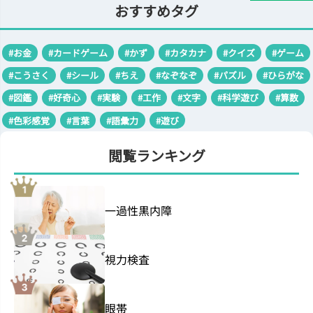
おすすめタグ
#お金
#カードゲーム
#かず
#カタカナ
#クイズ
#ゲーム
#こうさく
#シール
#ちえ
#なぞなぞ
#パズル
#ひらがな
#図鑑
#好奇心
#実験
#工作
#文字
#科学遊び
#算数
#色彩感覚
#言葉
#語彙力
#遊び
閲覧ランキング
一過性黒内障
視力検査
眼帯