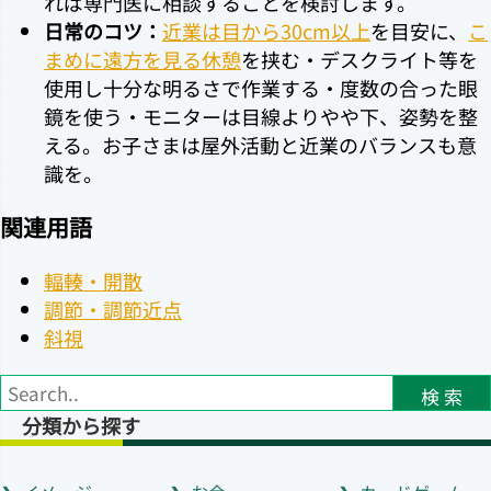
れば専門医に相談することを検討します。
日常のコツ：
近業は目から30cm以上
を目安に、
こ
まめに遠方を見る休憩
を挟む・デスクライト等を
使用し十分な明るさで作業する・度数の合った眼
鏡を使う・モニターは目線よりやや下、姿勢を整
える。お子さまは屋外活動と近業のバランスも意
識を。
関連用語
輻輳・開散
調節・調節近点
斜視
検 索
分類から探す