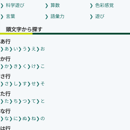
科学遊び
算数
色彩感覚
言葉
語彙力
遊び
頭文字から探す
あ行
あ
い
う
え
お
か行
か
き
く
け
こ
さ行
さ
し
す
せ
そ
た行
た
ち
つ
て
と
な行
な
に
ぬ
ね
の
は行