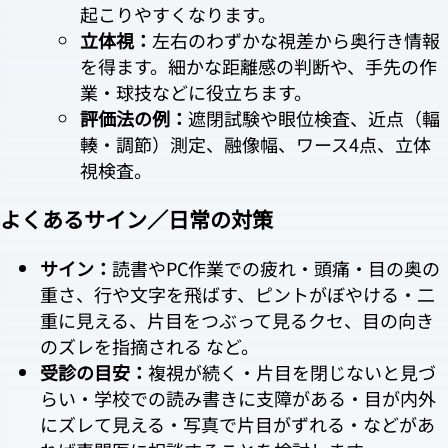
起こりやすくなります。
立体視：
左右のわずかな視差から奥行き情報
を得ます。細かな距離感の判断や、手先の作
業・球技などに役立ちます。
評価法の例：
遮閉試験や眼位検査、近点（輻
輳・調節）測定、融像幅、ワース4点、立体
視検査。
よくあるサイン／日常の対策
サイン：
読書やPC作業での疲れ・頭痛・目の奥の
重さ、行や文字を飛ばす、ピントがぼやける・二
重に見える、片目をつぶって見るクセ、目の向き
のズレを指摘される など。
受診の目安：
複視が続く・片目を閉じないと見づ
らい・学校での読み書きに支障がある・目が内外
にズレて見える・写真で片目がずれる・などがあ