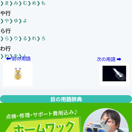
ま
み
む
め
も
や行
や
ゆ
よ
ら行
ら
り
る
れ
ろ
わ行
わ
を
ん
目の用語辞典