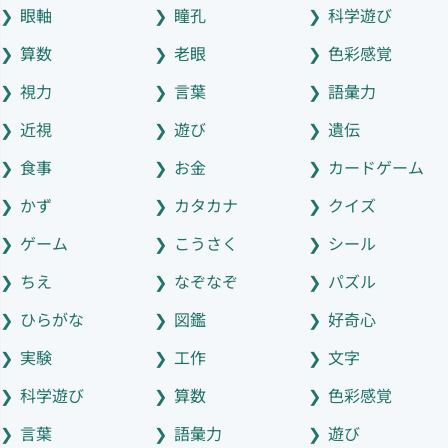
眼軸
瞳孔
科学遊び
算数
老眼
色彩感覚
視力
言葉
語彙力
近視
遊び
遺伝
食事
お金
カードゲーム
かず
カタカナ
クイズ
ゲーム
こうさく
シール
ちえ
なぞなぞ
パズル
ひらがな
図鑑
好奇心
実験
工作
文字
科学遊び
算数
色彩感覚
言葉
語彙力
遊び