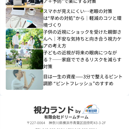
ア＋予防”で楽にする対策
スマホが見えにくい…老眼の対策
は“早めの対処”から｜軽減のコツと環
境づくり
子供の近視にショックを受けた親御さ
んへ｜不安な気持ちと向き合う視力ケ
アの考え方
子どもの近視が将来の眼病につなが
る？──家庭でできるリスクを減らす
対策
目は一生の資産——3分で整えるピント
調節 “ピントフレッシュ”のすすめ
有限会社ドリームチーム
〒227-0064 神奈川県横浜市青葉区田奈町43-3-2F