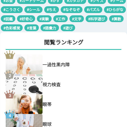
#お金
#カードゲーム
#かず
#カタカナ
#クイズ
#ゲーム
#こうさく
#シール
#ちえ
#なぞなぞ
#パズル
#ひらがな
#図鑑
#好奇心
#実験
#工作
#文字
#科学遊び
#算数
#色彩感覚
#言葉
#語彙力
#遊び
閲覧ランキング
一過性黒内障
視力検査
眼帯
眼球