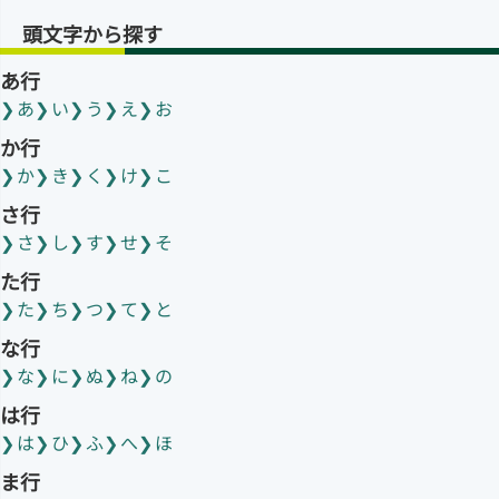
頭文字から探す
あ行
あ
い
う
え
お
か行
か
き
く
け
こ
さ行
さ
し
す
せ
そ
た行
た
ち
つ
て
と
な行
な
に
ぬ
ね
の
は行
は
ひ
ふ
へ
ほ
ま行