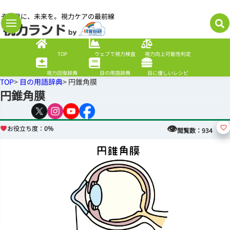
その目に、未来を。視力ケアの最前線
TOP
ウェブで視力検査
視力向上可能性判定
視力回復辞典
目の用語辞典
目に優しいレシピ
TOP
>
目の用語辞典
> 円錐角膜
円錐角膜
👁
お役立ち度：
0%
閲覧数：
934