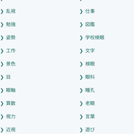
乱視
仕事
勉強
図鑑
姿勢
学校検眼
工作
文字
景色
検眼
目
眼科
眼軸
瞳孔
算数
老眼
視力
言葉
近視
遊び