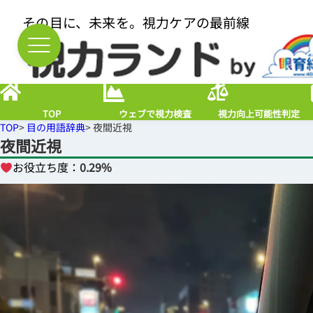
その目に、未来を。視力ケアの最前線
TOP
ウェブで視力検査
視力向上可能性判定
TOP
>
目の用語辞典
> 夜間近視
夜間近視
お役立ち度：
0.29%