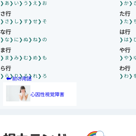
あ
い
う
え
お
か
さ行
た行
さ
し
す
せ
そ
た
な行
は行
な
に
ぬ
ね
の
は
ま行
や行
ま
み
む
め
も
や
ら行
わ行
ら
り
る
れ
ろ
わ
心因性視覚障害