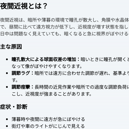
夜間近視とは？
夜間近視は、暗所や薄暮の環境で瞳孔が散大し、角膜や水晶体
で、昼間に比べて遠方視力が低下し、近視度が増す状態を指し
日中は問題なく見えていても、暗くなると急に視界がぼやける
主な原因
瞳孔散大による球面収差の増加：
暗いときに瞳孔が開く
なって像がぼやけやすくなります。
調節ラグ：
暗所では遠方に合わせた調節が遅れ、基準よ
す。
調節痙攣：
長時間の近見作業や暗所での過度な調節負荷
こし、近視度が強まることがあります。
症状・診断
薄暮時や夜間に遠方が急にぼやける
街灯や車のライトがにじんで見える