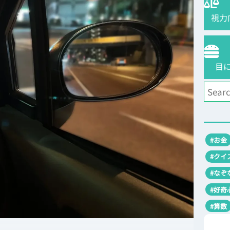
視力
目
#お金
#クイ
#なぞ
#好奇
#算数