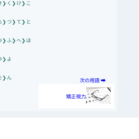
き
く
け
こ
ち
つ
て
と
ひ
ふ
へ
ほ
ゆ
よ
を
ん
矯正視力