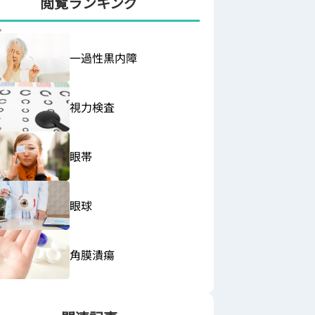
閲覧ランキング
一過性黒内障
視力検査
眼帯
眼球
角膜潰瘍