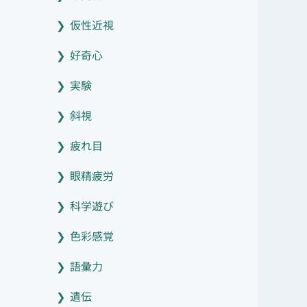
仮性近視
好奇心
実験
斜視
疲れ目
眼精疲労
科学遊び
色彩感覚
語彙力
遺伝