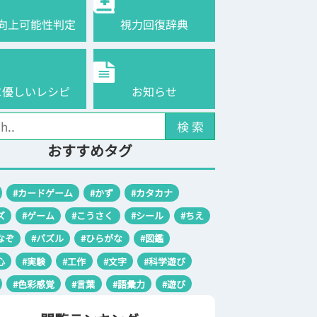
向上可能性判定
視力回復辞典
に優しいレシピ
お知らせ
検 索
おすすめタグ
#カードゲーム
#かず
#カタカナ
ズ
#ゲーム
#こうさく
#シール
#ちえ
なぞ
#パズル
#ひらがな
#図鑑
心
#実験
#工作
#文字
#科学遊び
#色彩感覚
#言葉
#語彙力
#遊び