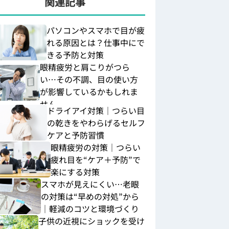
関連記事
パソコンやスマホで目が疲
れる原因とは？仕事中にで
きる予防と対策
眼精疲労と肩こりがつら
い…その不調、目の使い方
が影響しているかもしれま
せん
ドライアイ対策｜つらい目
の乾きをやわらげるセルフ
ケアと予防習慣
眼精疲労の対策｜つらい
疲れ目を“ケア＋予防”で
楽にする対策
スマホが見えにくい…老眼
の対策は“早めの対処”から
｜軽減のコツと環境づくり
子供の近視にショックを受け