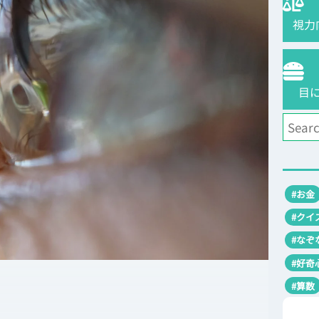
視力
目
#お金
#クイ
#なぞ
#好奇
#算数