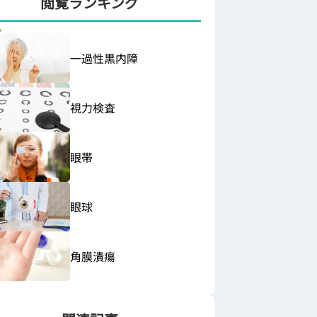
閲覧ランキング
一過性黒内障
視力検査
眼帯
眼球
角膜潰瘍