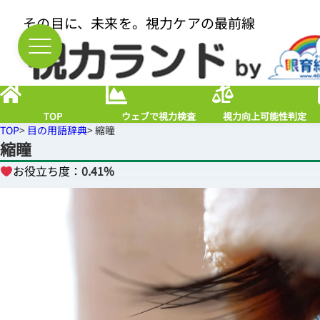
その目に、未来を。視力ケアの最前線
TOP
ウェブで視力検査
視力向上可能性判定
TOP
>
目の用語辞典
> 縮瞳
縮瞳
お役立ち度：
0.41%