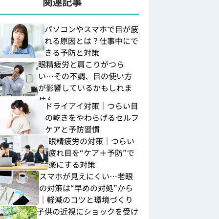
関連記事
パソコンやスマホで目が疲
れる原因とは？仕事中にで
きる予防と対策
眼精疲労と肩こりがつら
い…その不調、目の使い方
が影響しているかもしれま
せん
ドライアイ対策｜つらい目
の乾きをやわらげるセルフ
ケアと予防習慣
眼精疲労の対策｜つらい
疲れ目を“ケア＋予防”で
楽にする対策
スマホが見えにくい…老眼
の対策は“早めの対処”から
｜軽減のコツと環境づくり
子供の近視にショックを受け