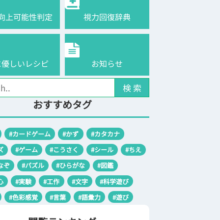
向上可能性判定
視力回復辞典
に優しいレシピ
お知らせ
検 索
おすすめタグ
#カードゲーム
#かず
#カタカナ
ズ
#ゲーム
#こうさく
#シール
#ちえ
なぞ
#パズル
#ひらがな
#図鑑
心
#実験
#工作
#文字
#科学遊び
#色彩感覚
#言葉
#語彙力
#遊び