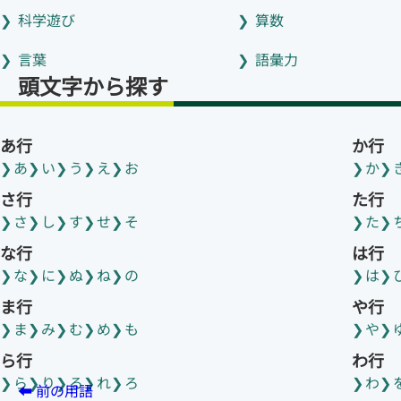
科学遊び
算数
言葉
語彙力
頭文字から探す
あ行
か行
あ
い
う
え
お
か
さ行
た行
さ
し
す
せ
そ
た
な行
は行
な
に
ぬ
ね
の
は
ま行
や行
ま
み
む
め
も
や
ら行
わ行
ら
り
る
れ
ろ
わ