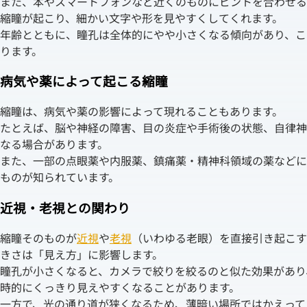
また、本やスマートフォンなど近くのものにピントを合わせる
縮瞳が起こり、細かい文字や形を見やすくしてくれます。
年齢とともに、瞳孔は全体的にやや小さくなる傾向があり、こ
ります。
病気や薬によって起こる縮瞳
縮瞳は、病気や薬の影響によって現れることもあります。
たとえば、脳や神経の障害、目の炎症や手術後の状態、自律神
なる場合があります。
また、一部の点眼薬や内服薬、鎮痛薬・精神科領域の薬などに
ものが知られています。
近視・老視との関わり
縮瞳そのものが
近視
や
老視
（いわゆる老眼）を直接引き起こす
きさは「見え方」に影響します。
瞳孔が小さくなると、カメラで絞りを絞るのと似た効果があり
時的にくっきり見えやすくなることがあります。
一方で、光の通り道が狭くなるため、薄暗い場所ではかえって