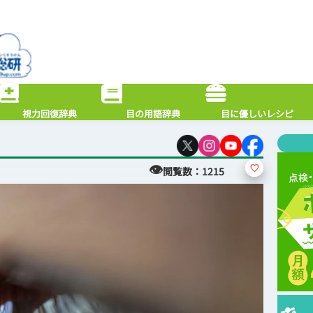
視力回復辞典
目の用語辞典
目に優しいレシピ
👁
閲覧数：
1215