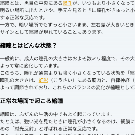
縮瞳とは、黒目の中央にある
瞳孔
が、いつもより小さくなって
明るい場所に出たときや、手元を見るときに瞳孔がきゅっと小
する正常な反応です。
一方で、暗い場所でもずっと小さいまま、左右差が大きいとき
サインとして縮瞳が現れていることもあります。
縮瞳とはどんな状態？
一般的に、成人の瞳孔の大きさはおよそ数ミリ程度で、その大
よって常に変化しています。
このうち、瞳孔が通常よりも強く小さくなっている状態を「縮
瞳孔の大きさは、
虹彩
（こうさい）にある筋肉と、自律神経（
よって調節されており、これらのバランスの変化が縮瞳として
正常な場面で起こる縮瞳
縮瞳は、ふだんの生活の中でもよく起こっています。
たとえば、強い光を見たときに瞳孔が小さくなるのは、網膜に
めの「対光反射」と呼ばれる正常な反応です。