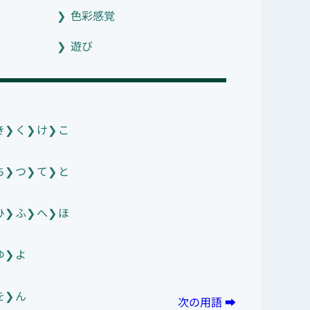
色彩感覚
遊び
き
く
け
こ
ち
つ
て
と
ひ
ふ
へ
ほ
ゆ
よ
を
ん