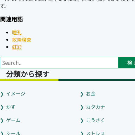
す。
関連用語
瞳孔
散瞳検査
虹彩
検 
分類から探す
イメージ
お金
かず
カタカナ
ゲーム
こうさく
シール
ストレス