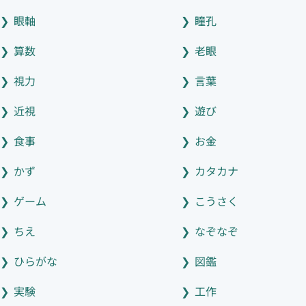
眼軸
瞳孔
算数
老眼
視力
言葉
近視
遊び
食事
お金
かず
カタカナ
ゲーム
こうさく
ちえ
なぞなぞ
ひらがな
図鑑
実験
工作