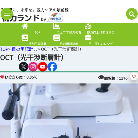
その目に、未来を。視力ケアの最前線
TOP
ウェブで視力検査
視力向上可能性判定
視力回復辞典
目の用語辞典
目に優しいレシピ
TOP
>
目の用語辞典
> OCT（光干渉断層計）
OCT（光干渉断層計）
👁
お役立ち度：
0.85%
閲覧数：
1170