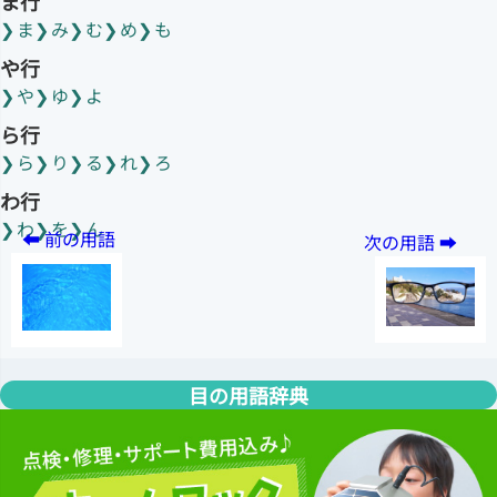
ま行
ま
み
む
め
も
や行
や
ゆ
よ
ら行
ら
り
る
れ
ろ
わ行
わ
を
ん
目の用語辞典