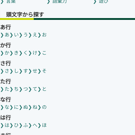
言葉
語彙力
遊び
頭文字から探す
あ行
あ
い
う
え
お
か行
か
き
く
け
こ
さ行
さ
し
す
せ
そ
た行
た
ち
つ
て
と
な行
な
に
ぬ
ね
の
は行
は
ひ
ふ
へ
ほ