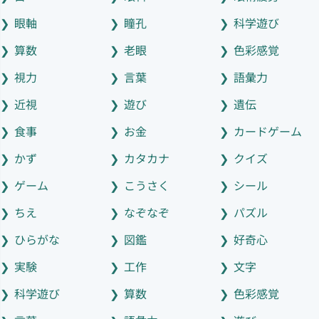
眼軸
瞳孔
科学遊び
算数
老眼
色彩感覚
視力
言葉
語彙力
近視
遊び
遺伝
食事
お金
カードゲーム
かず
カタカナ
クイズ
ゲーム
こうさく
シール
ちえ
なぞなぞ
パズル
ひらがな
図鑑
好奇心
実験
工作
文字
科学遊び
算数
色彩感覚