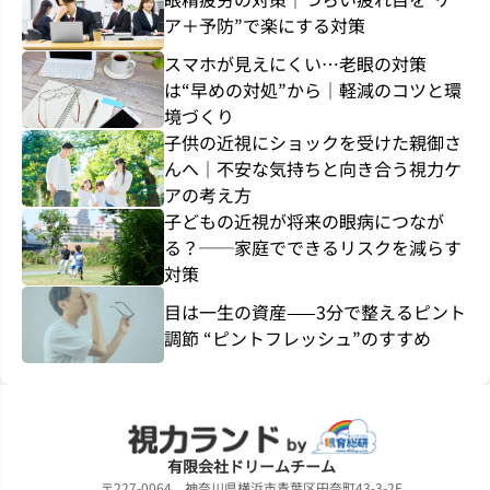
ア＋予防”で楽にする対策
スマホが見えにくい…老眼の対策
は“早めの対処”から｜軽減のコツと環
境づくり
子供の近視にショックを受けた親御さ
んへ｜不安な気持ちと向き合う視力ケ
アの考え方
子どもの近視が将来の眼病につなが
る？──家庭でできるリスクを減らす
対策
目は一生の資産——3分で整えるピント
調節 “ピントフレッシュ”のすすめ
有限会社ドリームチーム
〒227-0064 神奈川県横浜市青葉区田奈町43-3-2F