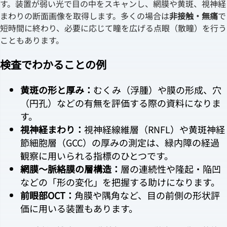
す。装置が弱い光で目の中をスキャンし、網膜や黄斑、視神経
まわりの断面画像を取得します。多くの場合は
非接触・無痛
で
短時間に終わり、必要に応じて瞳を広げる点眼（散瞳）を行う
こともあります。
検査でわかることの例
黄斑の形と厚み：
むくみ（浮腫）や膜の形成、穴
（円孔）などの有無を評価する際の資料になりま
す。
視神経まわり：
視神経線維層（RNFL）や黄斑神経
節細胞層（GCC）の厚みの測定は、緑内障の経過
観察に用いられる指標のひとつです。
網膜〜脈絡膜の層構造：
層の連続性や隆起・陥凹
などの「形の変化」を把握する助けになります。
前眼部OCT：
角膜や隅角など、目の前側の形状評
価に用いる装置もあります。