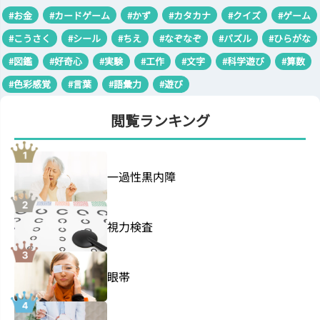
#お金
#カードゲーム
#かず
#カタカナ
#クイズ
#ゲーム
#こうさく
#シール
#ちえ
#なぞなぞ
#パズル
#ひらがな
#図鑑
#好奇心
#実験
#工作
#文字
#科学遊び
#算数
#色彩感覚
#言葉
#語彙力
#遊び
閲覧ランキング
一過性黒内障
視力検査
眼帯