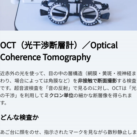
OCT（光干渉断層計）／Optical
Coherence Tomography
近赤外の光を使って、目の中の層構造（網膜・黄斑・視神経ま
わり、場合によっては角膜など）を
非接触で断面撮影
する検査
です。超音波検査を「音の反射」で見るのに対し、OCTは「光
の干渉」を利用して
ミクロン単位
の細かな断層像を得られま
す。
どんな検査か
あご台に顔をのせ、指示されたマークを見ながら数秒静止しま