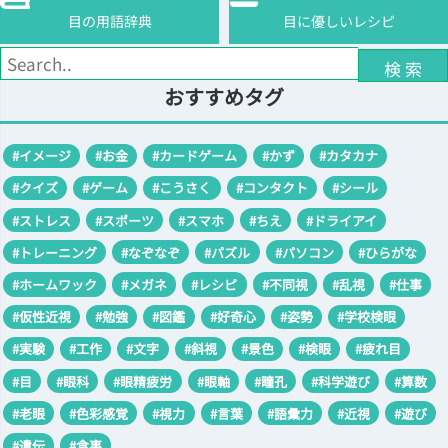
目の用語辞典
目に優しいレシピ
検 索
おすすめタグ
#イメージ
#お金
#カードゲーム
#かず
#カタカナ
#クイズ
#ゲーム
#こうさく
#コンタクト
#シール
#ストレス
#スポーツ
#スマホ
#ちえ
#ドライアイ
#トレーニング
#なぞなぞ
#パズル
#パソコン
#ひらがな
#ホームワック
#メガネ
#レシピ
#不同視
#乱視
#仕事
#仮性近視
#勉強
#図鑑
#好奇心
#姿勢
#学校検眼
#実験
#工作
#文字
#斜視
#景色
#検眼
#疲れ目
#目
#眼科
#眼精疲労
#眼軸
#瞳孔
#科学遊び
#算数
#老眼
#色彩感覚
#視力
#言葉
#語彙力
#近視
#遊び
#遺伝
#食事