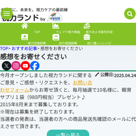
その目に、未来を。視力ケアの最前線
TOP
ウェブで視力検査
視力向上可能性判定
視力回復辞典
目の用語辞典
目に優しいレシピ
TOP
>
おすすめ記事
> 感想をお寄せください
感想をお寄せください
今月オープンしました視力ランドに関する
🖍 公開日:
2025.04.24
ご意見・ご感想・リクエストを、
お問い合
わせフォーム
からお寄せ頂くと、毎月抽選で10名様に、眼育
サプリ１袋（980円相当）プレゼント♪
2015年8月末まで募集しております。
※現在は募集を終了しております。
当選者の発表は、当選者の方への商品発送先確認のメールに代
えさせて頂きます。
一覧へ戻る