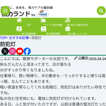
その目に、未来を。視力ケアの最前線
TOP
ウェブで視力検査
視力向上可能性判定
視力回復辞典
目の用語辞典
目に優しいレシピ
TOP
>
おすすめ記事
> 防犯灯
防犯灯
こんにちは。眼育サポーターの太田です。
🖍 公開日:
2025.04.24
秋もだんだんと深まってきて、日が落ちる
のがすっかり早くなりましたね。
仕事帰り、買い物帰り、犬の散歩も…うっかりすると帰りは真
っ暗、なんてこともあります。
暗い夜道を照らしてくれる街路灯、防犯灯はありがたい存在で
すね。
私の住む住宅地にも、電柱に防犯灯が付けられています。
ある日、ふと気が付いたのですが、以前は普通の蛍光灯だった