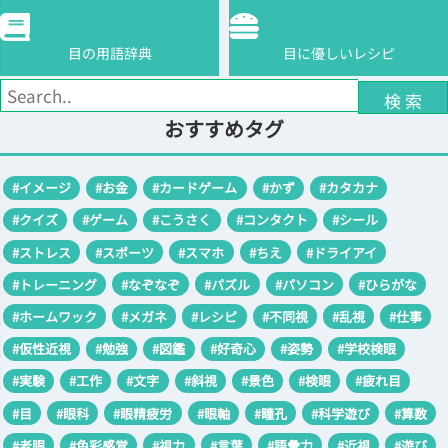
目の用語辞典
目に優しいレシピ
検 索
おすすめタグ
#イメージ
#お金
#カードゲーム
#かず
#カタカナ
#クイズ
#ゲーム
#こうさく
#コンタクト
#シール
#ストレス
#スポーツ
#スマホ
#ちえ
#ドライアイ
#トレーニング
#なぞなぞ
#パズル
#パソコン
#ひらがな
#ホームワック
#メガネ
#レシピ
#不同視
#乱視
#仕事
#仮性近視
#勉強
#図鑑
#好奇心
#姿勢
#学校検眼
#実験
#工作
#文字
#斜視
#景色
#検眼
#疲れ目
#目
#眼科
#眼精疲労
#眼軸
#瞳孔
#科学遊び
#算数
#老眼
#色彩感覚
#視力
#言葉
#語彙力
#近視
#遊び