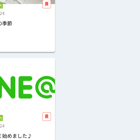
方
.24
の季節
方
.24
Ｅ始めました♪