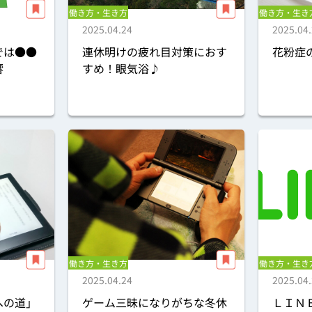
働き方・生き方
働き方・生き
2025.04.24
2025.04
では●●
連休明けの疲れ目対策におす
花粉症
響
すめ！眼気浴♪
働き方・生き方
働き方・生き
2025.04.24
2025.04
への道」
ゲーム三昧になりがちな冬休
ＬＩＮ