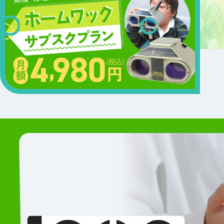
«
»
1
2
3
4
5
6
7