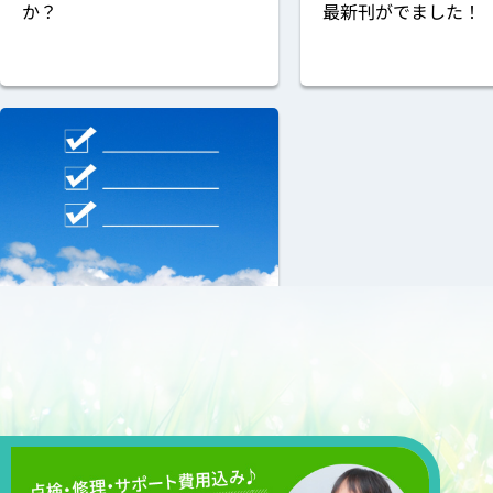
か？
最新刊がでました！
働き方・生き方
2025.04.24
お子さまが〇〇してたら視力
低下のサイン！