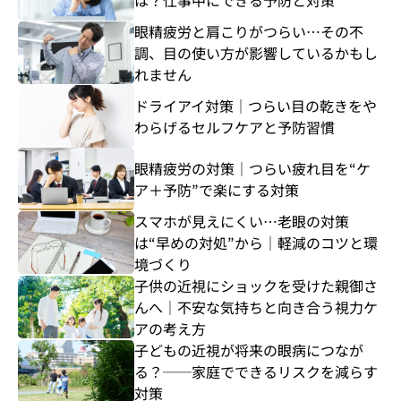
は？仕事中にできる予防と対策
眼精疲労と肩こりがつらい…その不
調、目の使い方が影響しているかもし
れません
ドライアイ対策｜つらい目の乾きをや
わらげるセルフケアと予防習慣
眼精疲労の対策｜つらい疲れ目を“ケ
ア＋予防”で楽にする対策
スマホが見えにくい…老眼の対策
は“早めの対処”から｜軽減のコツと環
境づくり
子供の近視にショックを受けた親御さ
んへ｜不安な気持ちと向き合う視力ケ
アの考え方
子どもの近視が将来の眼病につなが
る？──家庭でできるリスクを減らす
対策