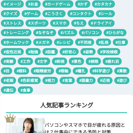
#イメージ
#お金
#カードゲーム
#かず
#カタカナ
#クイズ
#ゲーム
#こうさく
#コンタクト
#シール
#ストレス
#スポーツ
#スマホ
#ちえ
#ドライアイ
#トレーニング
#なぞなぞ
#パズル
#パソコン
#ひらがな
#ホームワック
#メガネ
#レシピ
#不同視
#乱視
#仕事
#仮性近視
#勉強
#図鑑
#好奇心
#姿勢
#学校検眼
#実験
#工作
#文字
#斜視
#景色
#検眼
#疲れ目
#目
#眼科
#眼精疲労
#眼軸
#瞳孔
#科学遊び
#算数
#老眼
#色彩感覚
#視力
#言葉
#語彙力
#近視
#遊び
#遺伝
#食事
人気記事ランキング
パソコンやスマホで目が疲れる原因と
は？仕事中にできる予防と対策