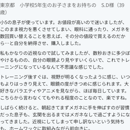
東京都 小学校5年生のお子さまをお持ちの S.D様（39
歳）
小5の息子が使っています。お値段が高いので迷いましたが、
このまま視力を悪くさせてしまい、眼科に通ったり、メガネを
数回買い替えることを思えば、その分の値段で買えるのだか
ら…と自分を納得させ、購入しました。
私もかなりの近視なので試してみましたが、数秒おきに多少ぼ
やけるものの、自分の眼鏡より見やすいくらいで、これでトレ
ーニングになっているなんて不思議な感じでした。
トレーニング後すぐは、視野が明るくなったように感じ、いつ
もよりはっきり見えて、眼鏡の度がきつめに感じられます。大
好きなバラエティやアニメを見ながら、ほぼ毎日しています。
こちらから言わなくてもやれる程度のことなので、楽ですね。
しばらく続けると、朝起きてまずメガネに手を伸ばすのが習慣
だった息子も、玄関を出るまではメガネなしで過ごすようにな
ってきました。近視にしてしまって申し訳ないという気持ち
も、ホームワックに取組みながら前向きに。