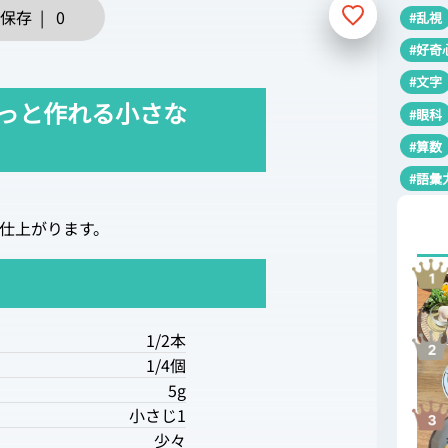
保存
|
0
#乱視
#好奇
#文字
っと作れる小さな
#眼科
#算数
#語彙
仕上がります。
1/2本
1/4個
5g
小さじ1
少々