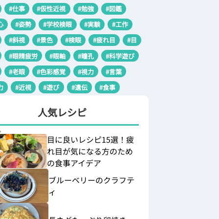
#仕事
#仮性近視
#勉強
#図鑑
心
#姿勢
#学校検眼
#実験
#工作
#斜視
#景色
#検眼
#疲れ目
#目
#眼精疲労
#眼軸
#瞳孔
#科学遊び
#老眼
#色彩感覚
#視力
#言葉
力
#近視
#遊び
#遺伝
#食事
人気レシピ
目に良いレシピ15選！疲
れ目が気になる方のため
の食事アイデア
ブルーベリーのクラフテ
ィ