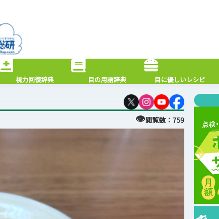
視力回復辞典
目の用語辞典
目に優しいレシピ
👁
閲覧数：
759