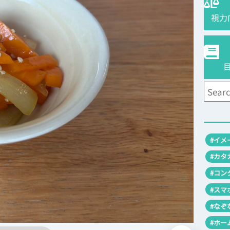
視力
#イメ
#カタ
#コン
#スマ
#なぞ
#ホー