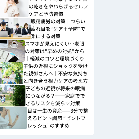
の乾きをやわらげるセルフ
ケアと予防習慣
眼精疲労の対策｜つらい
疲れ目を“ケア＋予防”で
楽にする対策
スマホが見えにくい…老眼
の対策は“早めの対処”から
｜軽減のコツと環境づくり
子供の近視にショックを受け
た親御さんへ｜不安な気持ち
と向き合う視力ケアの考え方
子どもの近視が将来の眼病
につながる？──家庭でで
きるリスクを減らす対策
目は一生の資産——3分で整
えるピント調節 “ピントフ
レッシュ”のすすめ