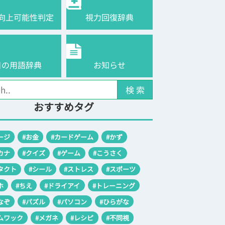
向上可能性判定
視力回復辞典
目の用語辞典
お知らせ
検 索
おすすめタグ
ージ
#お金
#カードゲーム
#かず
カナ
#クイズ
#ゲーム
#こうさく
タクト
#シール
#ストレス
#スポーツ
ホ
#ちえ
#ドライアイ
#トレーニング
なぞ
#パズル
#パソコン
#ひらがな
ムワック
#メガネ
#レシピ
#不同視