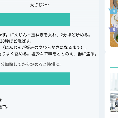
大さじ2～
溶かす。にんじん・玉ねぎを入れ、2分ほど炒める。
30秒ほど飛ばす。
る（にんじんが好みのやわらかさになるまで）。
香りよく絡める。塩少々で味をととのえ、器に盛る。
1分加熱してから炒めると時短に。
す。
量で。