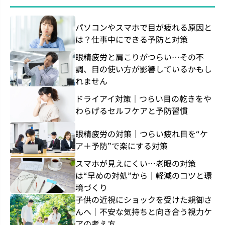
パソコンやスマホで目が疲れる原因と
は？仕事中にできる予防と対策
眼精疲労と肩こりがつらい…その不
調、目の使い方が影響しているかもし
れません
ドライアイ対策｜つらい目の乾きをや
わらげるセルフケアと予防習慣
眼精疲労の対策｜つらい疲れ目を“ケ
ア＋予防”で楽にする対策
スマホが見えにくい…老眼の対策
は“早めの対処”から｜軽減のコツと環
境づくり
子供の近視にショックを受けた親御さ
んへ｜不安な気持ちと向き合う視力ケ
アの考え方