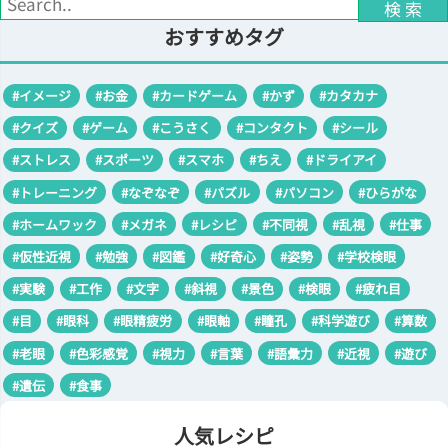
検 索
おすすめタグ
#イメージ
#お金
#カードゲーム
#かず
#カタカナ
#クイズ
#ゲーム
#こうさく
#コンタクト
#シール
#ストレス
#スポーツ
#スマホ
#ちえ
#ドライアイ
#トレーニング
#なぞなぞ
#パズル
#パソコン
#ひらがな
#ホームワック
#メガネ
#レシピ
#不同視
#乱視
#仕事
#仮性近視
#勉強
#図鑑
#好奇心
#姿勢
#学校検眼
#実験
#工作
#文字
#斜視
#景色
#検眼
#疲れ目
#目
#眼科
#眼精疲労
#眼軸
#瞳孔
#科学遊び
#算数
#老眼
#色彩感覚
#視力
#言葉
#語彙力
#近視
#遊び
#遺伝
#食事
人気レシピ