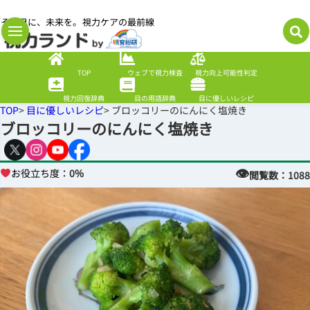
その目に、未来を。視力ケアの最前線
TOP
ウェブで視力検査
視力向上可能性判定
✖
視力回復辞典
目の用語辞典
目に優しいレシピ
TOP
>
目に優しいレシピ
> ブロッコリーのにんにく塩焼き
ブロッコリーのにんにく塩焼き
👁
お役立ち度：
0%
閲覧数：
1088