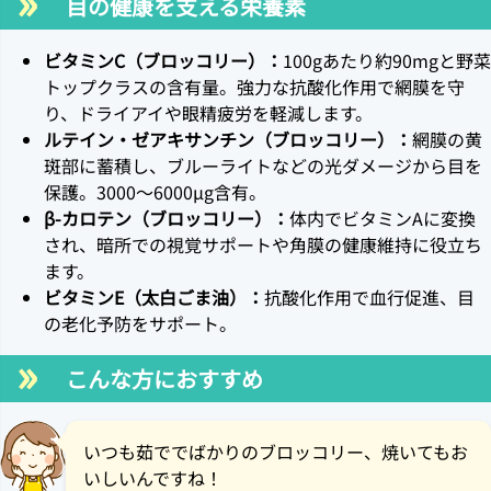
目の健康を支える栄養素
ビタミンC（ブロッコリー）：
100gあたり約90mgと野菜
トップクラスの含有量。強力な抗酸化作用で網膜を守
り、ドライアイや眼精疲労を軽減します。
ルテイン・ゼアキサンチン（ブロッコリー）：
網膜の黄
斑部に蓄積し、ブルーライトなどの光ダメージから目を
保護。3000～6000μg含有。
β-カロテン（ブロッコリー）：
体内でビタミンAに変換
され、暗所での視覚サポートや角膜の健康維持に役立ち
ます。
ビタミンE（太白ごま油）：
抗酸化作用で血行促進、目
の老化予防をサポート。
こんな方におすすめ
いつも茹ででばかりのブロッコリー、焼いてもお
いしいんですね！