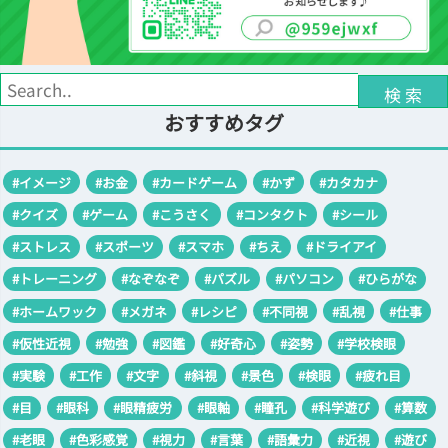
検 索
おすすめタグ
#イメージ
#お金
#カードゲーム
#かず
#カタカナ
#クイズ
#ゲーム
#こうさく
#コンタクト
#シール
#ストレス
#スポーツ
#スマホ
#ちえ
#ドライアイ
#トレーニング
#なぞなぞ
#パズル
#パソコン
#ひらがな
#ホームワック
#メガネ
#レシピ
#不同視
#乱視
#仕事
#仮性近視
#勉強
#図鑑
#好奇心
#姿勢
#学校検眼
#実験
#工作
#文字
#斜視
#景色
#検眼
#疲れ目
#目
#眼科
#眼精疲労
#眼軸
#瞳孔
#科学遊び
#算数
#老眼
#色彩感覚
#視力
#言葉
#語彙力
#近視
#遊び