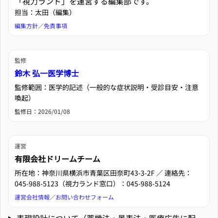
「視力ランド」を運営する編集部です。
担当：太田（編集）
編集方針
／
免責事項
監修
鈴木 弘一医学博士
監修範囲：医学的記述（一般的な症状説明・受診目安・注意
喚起）
監修日：
2026/01/08
運営
有限会社ドリームチーム
所在地：神奈川県横浜市青葉区田奈町43-3-2F ／ 連絡先：
045-988-5123（視力ランド窓口）：045-988-5124
運営会社情報
／
お問い合わせフォーム
表現設計について（薬機法・景表法・医療広告に配