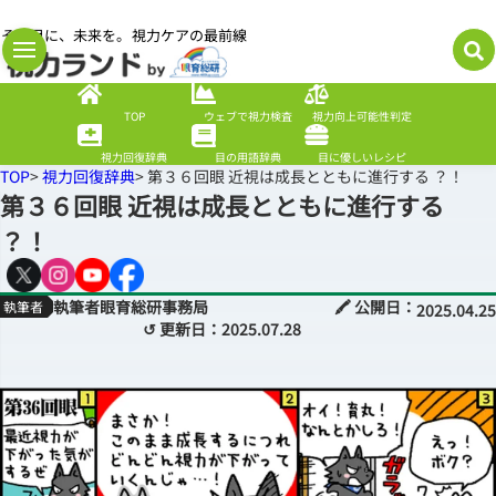
その目に、未来を。視力ケアの最前線
TOP
ウェブで視力検査
視力向上可能性判定
視力回復辞典
目の用語辞典
目に優しいレシピ
TOP
>
視力回復辞典
> 第３６回眼 近視は成長とともに進行する ？！
第３６回眼 近視は成長とともに進行する
？！
執筆者眼育総研事務局
🖍 公開日：
2025.04.25
↺ 更新日：
2025.07.28