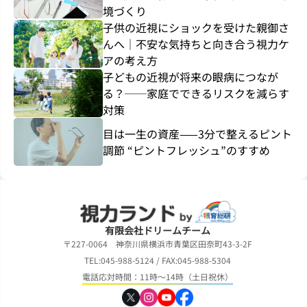
境づくり
子供の近視にショックを受けた親御さ
んへ｜不安な気持ちと向き合う視力ケ
アの考え方
子どもの近視が将来の眼病につなが
る？──家庭でできるリスクを減らす
対策
目は一生の資産——3分で整えるピント
調節 “ピントフレッシュ”のすすめ
有限会社ドリームチーム
〒227-0064 神奈川県横浜市青葉区田奈町43-3-2F
TEL:045-988-5124 / FAX:045-988-5304
電話応対時間：11時～14時（土日祝休）