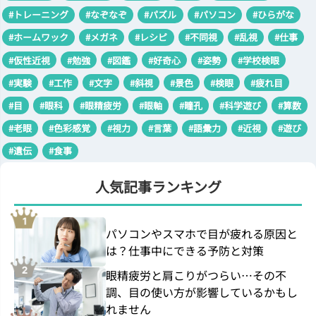
#トレーニング
#なぞなぞ
#パズル
#パソコン
#ひらがな
#ホームワック
#メガネ
#レシピ
#不同視
#乱視
#仕事
#仮性近視
#勉強
#図鑑
#好奇心
#姿勢
#学校検眼
#実験
#工作
#文字
#斜視
#景色
#検眼
#疲れ目
#目
#眼科
#眼精疲労
#眼軸
#瞳孔
#科学遊び
#算数
#老眼
#色彩感覚
#視力
#言葉
#語彙力
#近視
#遊び
#遺伝
#食事
人気記事ランキング
パソコンやスマホで目が疲れる原因と
は？仕事中にできる予防と対策
眼精疲労と肩こりがつらい…その不
調、目の使い方が影響しているかもし
れません