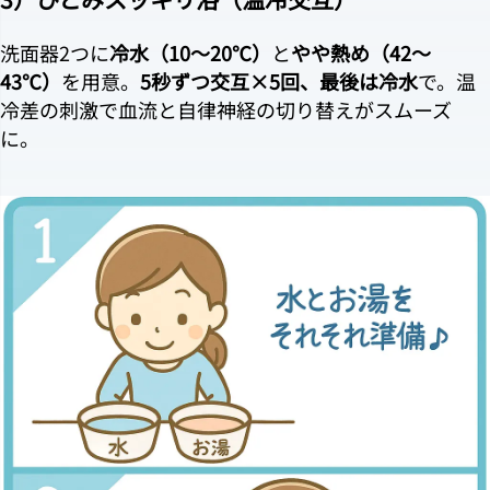
洗面器2つに
冷水（10〜20℃）
と
やや熱め（42〜
43℃）
を用意。
5秒ずつ交互×5回、最後は冷水
で。温
冷差の刺激で血流と自律神経の切り替えがスムーズ
に。