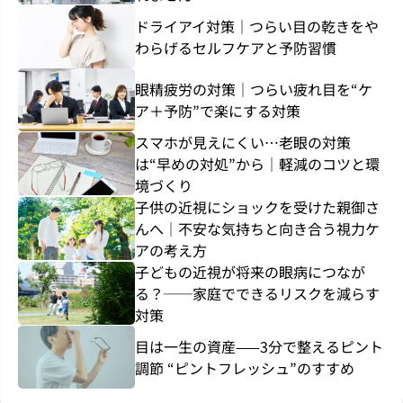
ドライアイ対策｜つらい目の乾きをや
わらげるセルフケアと予防習慣
眼精疲労の対策｜つらい疲れ目を“ケ
ア＋予防”で楽にする対策
スマホが見えにくい…老眼の対策
は“早めの対処”から｜軽減のコツと環
境づくり
子供の近視にショックを受けた親御さ
んへ｜不安な気持ちと向き合う視力ケ
アの考え方
子どもの近視が将来の眼病につなが
る？──家庭でできるリスクを減らす
対策
目は一生の資産——3分で整えるピント
調節 “ピントフレッシュ”のすすめ