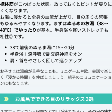
様体筋
がこわばった状態。放っておくとピントが戻りに
くくなります。
お湯に浸かると全身の血流が上がり、目の周りの緊張
もゆるみやすくなります。まずは
ぬるめのお湯（38〜
40℃）でゆったり
が基本。半身浴や軽いストレッチも
相性◎です。
38℃前後のぬるま湯に15〜20分
半身浴＋深呼吸で副交感神経をオン
肩・首をやさしく回して巡りアップ
お子さまは湯船が苦手なことも。ミニゲームや歌、会話で楽し
く「浸かる時間」を伸ばしましょう。親子のコミュニケーショ
ンにもなります。
お風呂でできる目のリラックス 3選
スマホ・パソコン・宿題などで目が疲れたら…。
その日の疲れ