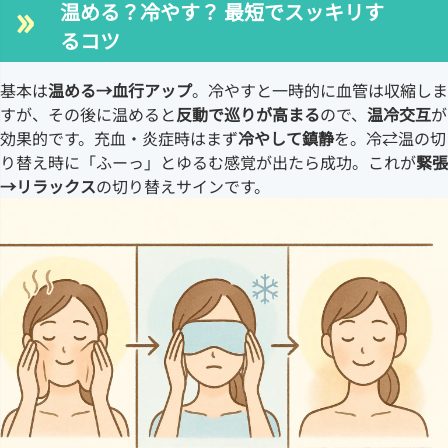
温める？冷やす？ 最短でスッキリす
るコツ
基本は
温める→血行アップ
。冷やすと一時的に血管は収縮しま
すが、その後に温めると
反動で巡りが高まる
ので、
温冷交互
が
効果的です。充血・炎症時はまず
冷やして鎮静
を。冷⇄温の切
り替え時に「ふーっ」とゆるむ感覚が出たら成功。これが
緊張
→リラックス
の切り替えサインです。