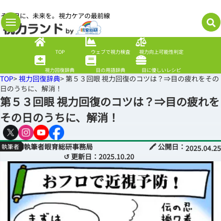
その目に、未来を。視力ケアの最前線
TOP
ウェブで視力検査
視力向上可能性判定
視力回復辞典
目の用語辞典
目に優しいレシピ
TOP
>
視力回復辞典
> 第５３回眼 視力回復のコツは？⇒目の疲れをその
日のうちに、解消！
第５３回眼 視力回復のコツは？⇒目の疲れを
その日のうちに、解消！
執筆者眼育総研事務局
🖍 公開日：
2025.04.25
↺ 更新日：
2025.10.20