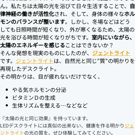
ん。私たちは太陽の光を浴びて日々生活することで、
自
律神経の働きが活性化
され、そして、身体の様々な
ホル
モンのバランスが整います
。しかし、冬場などはどう
しても日照時間が短くなり、外が寒くなるため、太陽の
光を浴びる時間が短くなりがちです。
室内にいながら、
太陽のエネルギーを感じる
ことはできないか？
そんな発想を現実のものにしたのが、
ジェントライト
です。
ジェントライト
は、自然光と同じ”質”の明かりを
再現したデスクライト。
その明かりは、目が疲れないだけでなく、
やる気ホルモンの分泌
ビタミンＤの生成
生体リズムを整える…などなど
『太陽の光と同じ効果』を持っています。
LEDデスクライトには真似の出来ない、健康を作る明かり
ジェ
ントライト
の光の質を、ぜひ体験してみてください。