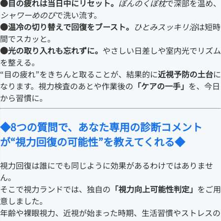
●目の疲れは当日中にリセット。
ぼんのくぼ枕
で深部を温め、
シャワーめのび
で洗い流す。
●温冷の切り替えで回復をブースト。
ひとみスッキリ浴
は短時
間でスカッと。
●光の取り入れも忘れずに。
やさしい日差しや室内光でリズム
を整える。
“目の疲れ”をきちんと取ることが、結果的に
近視予防の土台
に
なります。視力検査のあとや作業後の
「ケアの一手」
を、今日
から習慣に。
◆8つの質問で、あなた専用の診断コメント
が“視力回復の可能性”を教えてくれる◆
視力回復は誰にでも同じように効果があるわけではありませ
ん。
そこで視力ランドでは、独自の
「視力向上可能性判定」
をご用
意しました。
年齢や裸眼視力、近視が始まった時期、生活習慣やストレスの