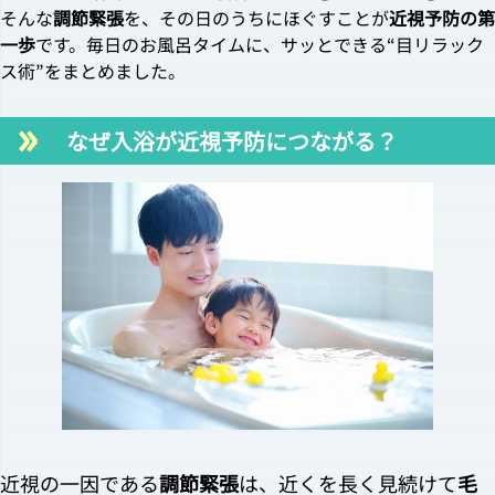
そんな
調節緊張
を、その日のうちにほぐすことが
近視予防の第
一歩
です。毎日のお風呂タイムに、サッとできる“目リラック
ス術”をまとめました。
なぜ入浴が近視予防につながる？
近視の一因である
調節緊張
は、近くを長く見続けて
毛