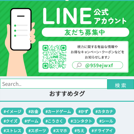
検 索
おすすめタグ
#イメージ
#お金
#カードゲーム
#かず
#カタカナ
#クイズ
#ゲーム
#こうさく
#コンタクト
#シール
#ストレス
#スポーツ
#スマホ
#ちえ
#ドライアイ