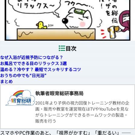
目次
なぜ入浴が近視予防につながる？
お風呂でできる目のリラックス 3選
温める？冷やす？ 最短でスッキリするコツ
おうちの中でも“日光浴”
まとめ
執筆者眼育総研事務局
2001年より子供の視力回復トレーニング教材の企
画・販売や教室を運営現在はTVやYouTubeを見な
がらトレーニングができるホームワックの製造・
販売を行う
スマホやPC作業のあと、「視界がかすむ」「重だるい」――